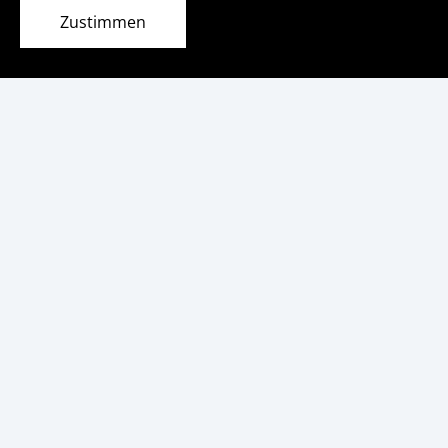
Zustimmen
Große Investitionen in die Schulen des Kreises Bergstraße
weiter »
Darmstadt-Dieburg